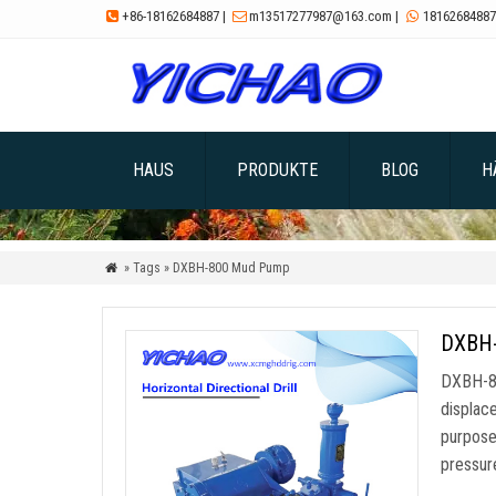
+86-18162684887
|
m13517277987@163.com
|
18162684887



HAUS
PRODUKTE
BLOG
H
» Tags » DXBH-800 Mud Pump

DXBH-
DXBH-80
displac
purpos
pressur