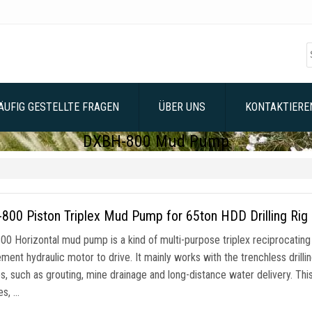
ÄUFIG GESTELLTE FRAGEN
ÜBER UNS
KONTAKTIEREN
DXBH-800 Mud Pump
800 Piston Triplex Mud Pump for 65ton HDD Drilling Rig
0 Horizontal mud pump is a kind of multi-purpose triplex reciprocating
ement hydraulic motor to drive
.
It mainly works with the trenchless drilli
es
,
such as grouting
,
mine drainage and long-distance water delivery
.
Thi
es
, …