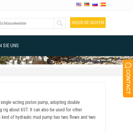
HOLEN SIE SICH EIN
ANGEBOT
 SIE UNS
 single-acting piston pump
,
adopting double
ng rig about 65T
.
It can also be used for other
s kind of hydraulic mud pump has two flows and two