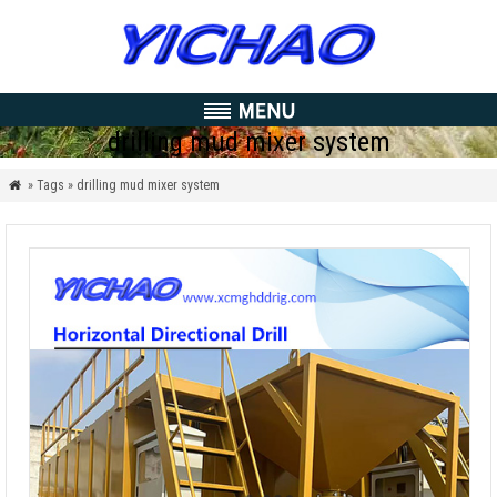
drilling mud mixer system
» Tags » drilling mud mixer system
