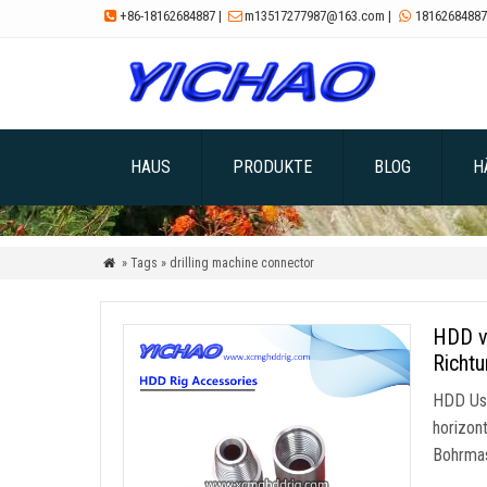
+86-18162684887
|
m13517277987@163.com
|
18162684887



HAUS
PRODUKTE
BLOG
H
» Tags » drilling machine connector

HDD v
Richt
HDD Use
horizont
Bohrma