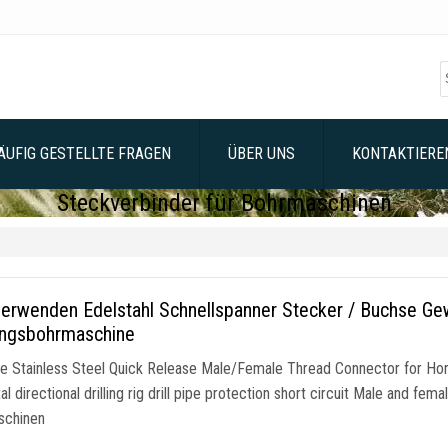
ÄUFIG GESTELLTE FRAGEN
ÜBER UNS
KONTAKTIEREN
Steckverbinder für Bohrmaschinen
erwenden Edelstahl Schnellspanner Stecker / Buchse Gew
ungsbohrmaschine
 Stainless Steel Quick Release Male/Female Thread Connector for Horiz
al directional drilling rig drill pipe protection short circuit Male and fema
schinen