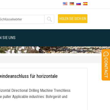
HOLEN SIE SICH EIN
ANGEBOT
 SIE UNS
indeanschluss für horizontale
ontal Directional Drilling Machine Trenchless
le puller Applicable industries
: Bohrgerät und