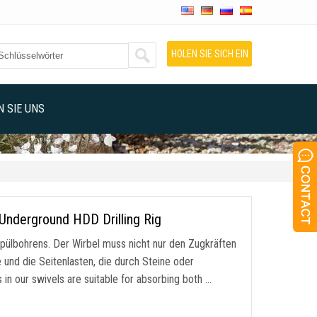
HOLEN SIE SICH EIN
ANGEBOT
 SIE UNS
Underground HDD Drilling Rig
spülbohrens. Der Wirbel muss nicht nur den Zugkräften
 und die Seitenlasten, die durch Steine oder
 in our swivels are suitable for absorbing both
…