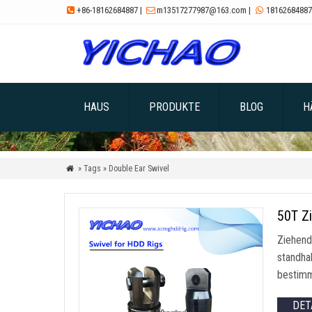
+86-18162684887
|
m13517277987@163.com
|
18162684887



HAUS
PRODUKTE
BLOG
H
» Tags » Double Ear Swivel

50T Zi
Ziehend
standha
bestimm
DET