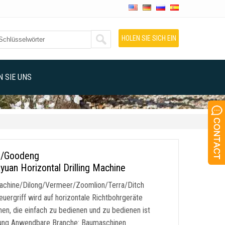
HOLEN SIE SICH EIN
ANGEBOT
 SIE UNS
xs/Goodeng
uan Horizontal Drilling Machine
achine/Dilong/Vermeer/Zoomlion/Terra/Ditch
ergriff wird auf horizontale Richtbohrgeräte
n, die einfach zu bedienen und zu bedienen ist
rung Anwendbare Branche: Baumaschinen