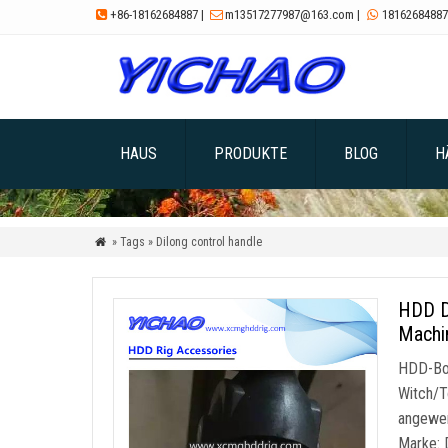
+86-18162684887
|
m13517277987@163.com
|
18162684887



HAUS
PRODUKTE
BLOG
H
» Tags » Dilong control handle

HDD D
Machin
HDD-Boh
Witch/T
angewen
Marke: 