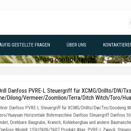
ÄUFIG GESTELLTE FRAGEN
ÜBER UNS
KONTAKTIEREN
Dilong control handle
rill Danfoss PVRE-L Steuergriff für XCMG/Drillto/DW/T
e/Dilong/Vermeer/Zoomlion/Terra/Ditch Witch/Toro/Huay
rer Danfoss PVRE-L Steuergriff für XCMG/Drillto/Dw/Txs/Goodeng M
oro/Huayuan Horizontale Bohrmaschine Danfoss Steuergriff Danfoss Steu
det, Drehbare Baugrube, Kranich, Kohlebergbau und andere Baumaschine
Danfoss-Modell: 155U2606/2607 Produkt-Alias: PVRE-L Zweck: Steue