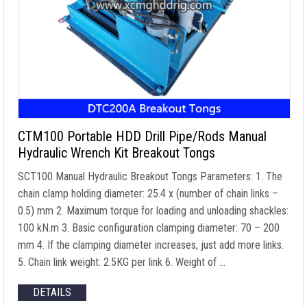
CTM100 Portable HDD Drill Pipe/Rods Manual
Hydraulic Wrench Kit Breakout Tongs
SCT100 Manual Hydraulic Breakout Tongs Parameters
: 1.
The
chain clamp holding diameter
: 25.4 x (
number of chain links
–
0.5) mm 2.
Maximum torque for loading and unloading shackles
:
100 kN.m 3.
Basic configuration clamping diameter
: 70 – 200
mm 4.
If the clamping diameter increases
,
just add more links
.
5.
Chain link weight
: 2.5
KG per link
6.
Weight of
…
DETAILS