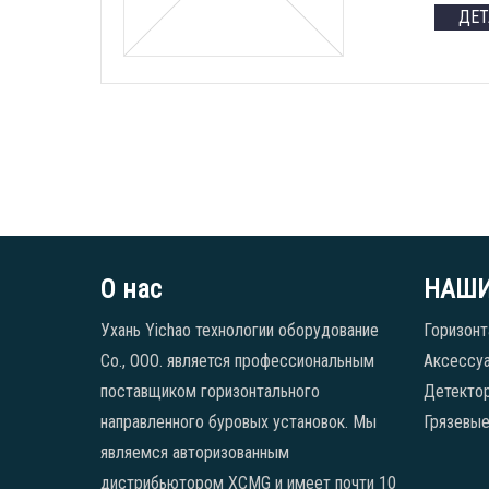
ДЕ
О нас
НАШИ
Ухань Yichao технологии оборудование
Горизонт
Co., ООО. является профессиональным
Аксессуа
поставщиком горизонтального
Детекто
направленного буровых установок. Мы
Грязевые
являемся авторизованным
дистрибьютором XCMG и имеет почти 10