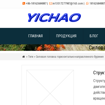
+86-18162684887
|
m13517277987@163.com
|
18162684887



ГЛАВНАЯ
ПРОДУКЦИЯ
БЛОГ
Силова
» Теги » Силовая головка горизонтально-направленного бурения

Струк
Структ
двигате
действи
вращен