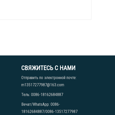
СВЯЖИТЕСЬ С НАМИ
Отправить по электронной почте:
m13517277987@163.com
Тель: 0086-18162684887
Вечат/WhatsApp: 0086-
18162684887/0086-13517277987