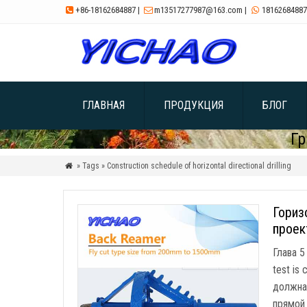
+86-18162684887
|
m13517277987@163.com
|
18162684887



ГЛАВНАЯ
ПРОДУКЦИЯ
БЛОГ
Гр
» Tags » Construction schedule of horizontal directional drilling

Гориз
проек
Глава 
test is
должна
прямой