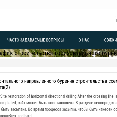
ЧАСТО ЗАДАВАЕМЫЕ ВОПРОСЫ
О НАС
СВЯЖИ
афик строительства горизонтального буре
онтального направленного бурения строительства сх
та(2)
5
Site restoration of horizontal directional drilling After the crossing lin
 completed
, сайт может быть восстановлена. В разделе непосредств
 быть засыпана. Во время процесса засыпка, чтобы быть нанесен с
 конвейер,
and hard
…