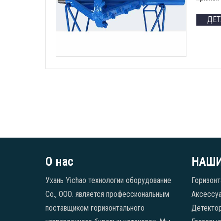
ДЕ
О нас
НАШИ
Ухань Yichao технологии оборудование
Горизонт
Co., ООО. является профессиональным
Аксессуа
поставщиком горизонтального
Детекто