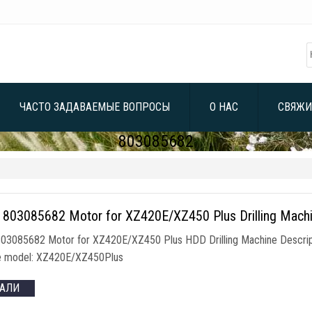
ЧАСТО ЗАДАВАЕМЫЕ ВОПРОСЫ
О НАС
СВЯЖИ
803085682
 803085682
Motor for XZ420E/XZ450 Plus Drilling Mach
803085682
Motor for XZ420E/XZ450 Plus HDD Drilling Machine Descrip
e model
:
XZ420E/XZ450Plus
ТАЛИ