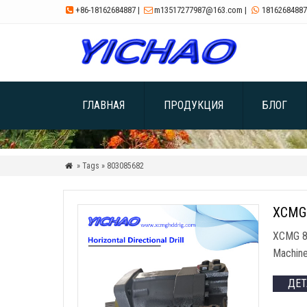
+86-18162684887
|
m13517277987@163.com
|
18162684887



ГЛАВНАЯ
ПРОДУКЦИЯ
БЛОГ
» Tags »
803085682

XCMG
XCMG 
Machin
ДЕ