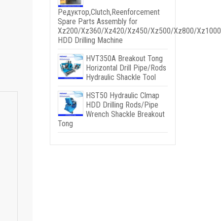
Редуктор,
Clutch
,
Reenforcement
Spare Parts Assembly for
Xz200/Xz360/Xz420/Xz450/Xz500/Xz800/Xz1000
HDD Drilling Machine
HVT350A Breakout Tong
Horizontal Drill Pipe/Rods
Hydraulic Shackle Tool
HST50 Hydraulic Clmap
HDD Drilling Rods/Pipe
Wrench Shackle Breakout
Tong