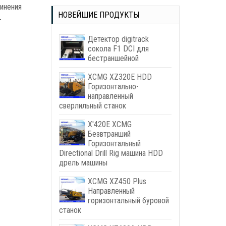
инения
НОВЕЙШИЕ ПРОДУКТЫ
-
Детектор digitrack
сокола F1 DCI для
бестраншейной
XCMG XZ320E HDD
Горизонтально-
направленный
сверлильный станок
X'420E XCMG
Безвтранший
Горизонтальный
Directional Drill Rig машина HDD
дрель машины
XCMG XZ450 Plus
Направленный
горизонтальный буровой
станок