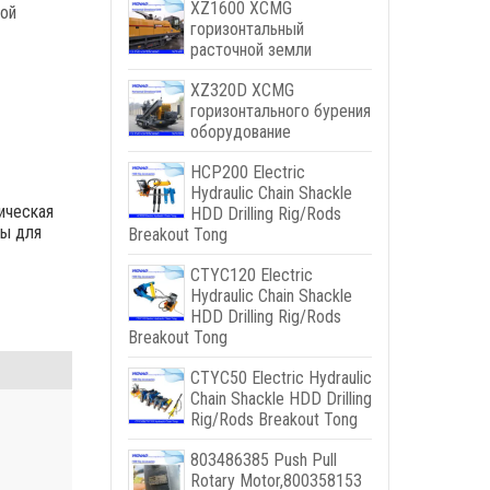
XZ1600 XCMG
ной
горизонтальный
расточной земли
XZ320D XCMG
горизонтального бурения
оборудование
HCP200 Electric
Hydraulic Chain Shackle
ическая
HDD Drilling Rig/Rods
ы для
Breakout Tong
CTYC120 Electric
Hydraulic Chain Shackle
HDD Drilling Rig/Rods
Breakout Tong
CTYC50 Electric Hydraulic
Chain Shackle HDD Drilling
Rig/Rods Breakout Tong
803486385
Push Pull
Rotary Motor
,800358153