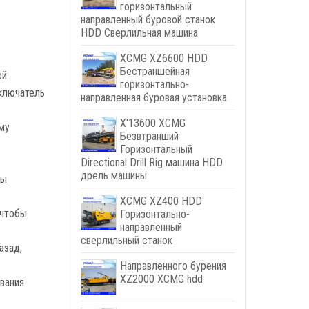
горизонтальный
направленный буровой станок
HDD Сверлильная машина
XCMG XZ6600 HDD
Бестраншейная
ой
горизонтально-
ыключатель
направленная буровая установка
X'13600 XCMG
му
Безвтранший
Горизонтальный
Directional Drill Rig машина HDD
дрель машины
бы
XCMG XZ400 HDD
 чтобы
Горизонтально-
направленный
сверлильный станок
азад,
Направленного бурения
XZ2000 XCMG hdd
вания