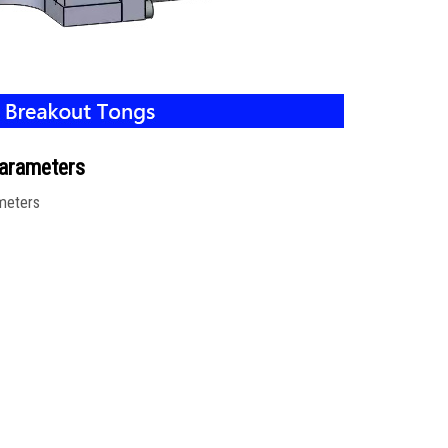
arameters
meters