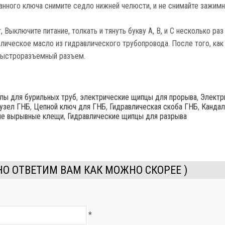
нного ключа снимите седло нижней челюсти, и не снимайте зажим
 Выключите питание, толкать и тянуть букву А, B, и C несколько раз
влическое масло из гидравлического трубопровода. После того, как
 быстроразъемный разъем.
лы для бурильных труб
,
электрические щипцы для прорыва
,
Электр
узел ГНБ
,
Цепной ключ для ГНБ
,
Гидравлическая скоба ГНБ
,
Кандал
ые вырывные клещи
,
Гидравлические щипцы для разрыва
О ОТВЕТИМ ВАМ КАК МОЖНО СКОРЕЕ )
*