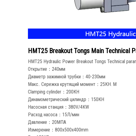
HMT25 Breakout Tongs Main Technical P
HMT25 Hydraulic Power Breakout Tongs Technical para
Открытие：240мм
Диаметр зажимной трубки：40-230мм
Макс.. Сережка крутящий момент：25КН. M
Clamping cylinder
：200КН
Динамометрический цилиндр：150КН
Насосная станция：380
V/4KW
Расход насоса：15Л/мин
Давление：20МПА
Измерение：800
x500x400mm