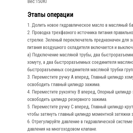
Вес:150КГ
Этапы операции
1. Долить новое гидравлическое масло в масляный ба
2. Проводка трехфазного источника питания правильн
стрелке. Зеленый переключатель предназначен для з
питания воздушного охладителя включается и выключ
a) Подключение масляной трубы, два быстроразъемн
хомуту, а два быстроразъемных соединителя масляно
быстроразъемных соединителя масляной трубки груп
3. Переместите ручку A вперед, Главный цилиндр хому
освободить главный цилиндр зажима.
4. Переместите рукоятку B вперед, Опорный цилиндр з
освободить цилиндр резервного зажима.
5. Переместите ручку C вперед, Главный цилиндр кру
чтобы затянуть главный цилиндр моментной затяжки 
6. Отрегулируйте давление в гидравлической системе
давления на многоходовом клапане.