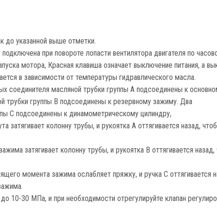
к до указанной выше отметки.
о подключена при повороте лопасти вентилятора двигателя по часов
апуска мотора, Красная клавиша означает выключение питания, а в
ается в зависимости от температуры гидравлического масла.
ых соединителя масляной трубки группы А подсоединены к основно
й трубки группы B подсоединены к резервному зажиму. Два
пы С подсоединены к динамометрическому цилиндру,
та затягивает колонну трубы, и рукоятка A оттягивается назад, что
ажима затягивает колонну трубы, и рукоятка B оттягивается назад,
тящего момента зажима ослабляет пряжку, и ручка C оттягивается н
зажима.
 до 10-30 МПа, и при необходимости отрегулируйте клапан регулиро