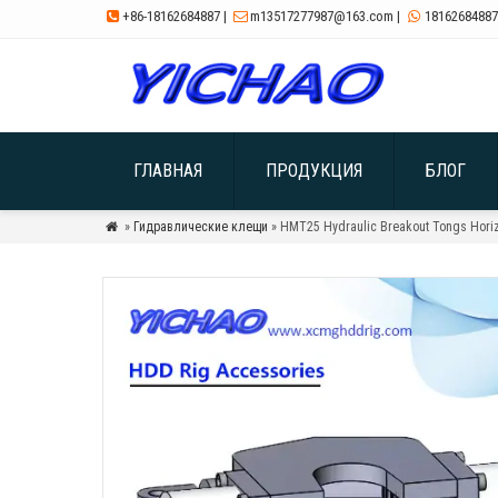
+86-18162684887
|
m13517277987@163.com
|
18162684887



ГЛАВНАЯ
ПРОДУКЦИЯ
БЛОГ
»
Гидравлические клещи
» HMT25 Hydraulic Breakout Tongs Horizon
