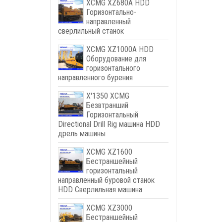
XCMG XZ680A HDD
Горизонтально-
направленный
сверлильный станок
XCMG XZ1000A HDD
Оборудование для
горизонтального
направленного бурения
X'1350 XCMG
Безвтранший
Горизонтальный
Directional Drill Rig машина HDD
дрель машины
XCMG XZ1600
Бестраншейный
горизонтальный
направленный буровой станок
HDD Сверлильная машина
XCMG XZ3000
Бестраншейный