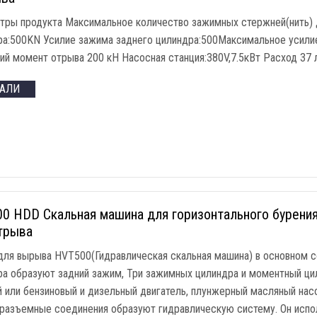
тры продукта Максимальное количество зажимных стержней(нить) 
ра:500KN Усилие зажима заднего цилиндра:500Максимальное усил
ий момент отрыва 200 кН Насосная станция:380V,7.5кВт Расход 37 
ТАЛИ
0 HDD Скальная машина для горизонтального бурения
трыва
для вырыва HVT500(Гидравлическая скальная машина) в основном 
ра образуют задний зажим, Три зажимных цилиндра и моментный ци
й или бензиновый и дизельный двигатель, плунжерный масляный нас
разъемные соединения образуют гидравлическую систему. Он испо