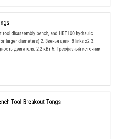
ongs
t tool disassembly bench
,
and HBT100 hydraulic
for larger diameters
) 2. Звенья цепи: 8
links x2
3.
ность двигателя: 2.2 кВт 6. Трехфазный источник
ench Tool Breakout Tongs