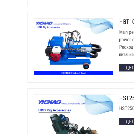
HBT100
Main pe
power c
Расход 
питания
ДЕ
HST250
HST250
ДЕ