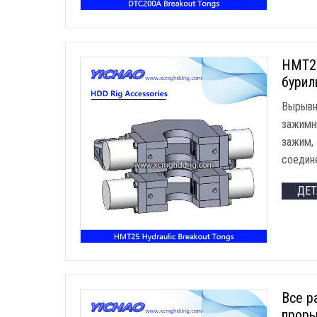
HMT25
бурил
Вырывн
зажимн
зажим,
соедин
ДЕ
Все р
прор