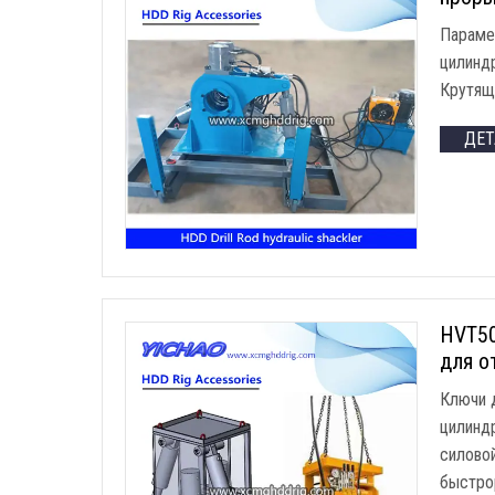
Параме
цилинд
Крутящ
ДЕ
HVT50
для о
Ключи 
цилинд
силово
быстро