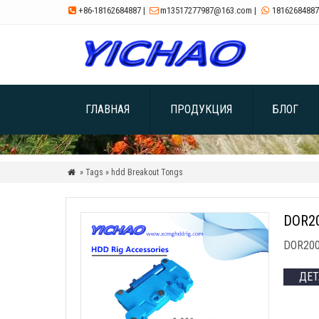
+86-18162684887
|
m13517277987@163.com
|
18162684887



ГЛАВНАЯ
ПРОДУКЦИЯ
БЛОГ
» Tags » hdd Breakout Tongs

DOR20
DOR200 d
ДЕ