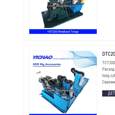
DTC20
TCT200A
Расход
tong cyl
Сережк
ДЕ