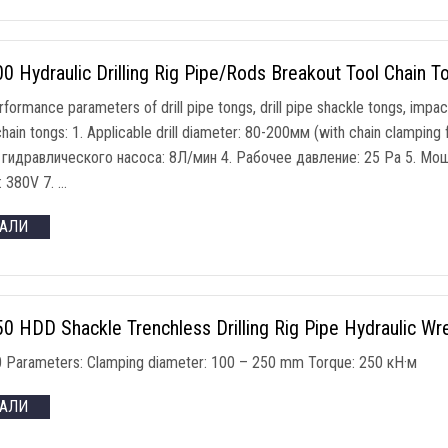
 Hydraulic Drilling Rig Pipe/Rods Breakout Tool Chain T
rformance parameters of drill pipe tongs
,
drill pipe shackle tongs
,
impac
hain tongs
: 1.
Applicable drill diameter
: 80-200мм (
with chain clamping 
гидравлического насоса: 8Л/мин 4. Рабочее давление: 25
Pa
5. Мощ
: 380V 7. …
ТАЛИ
 HDD Shackle Trenchless Drilling Rig Pipe Hydraulic Wr
 Parameters
:
Clamping diameter
: 100 – 250
mm Torque
: 250 кН·м
ТАЛИ