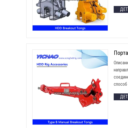
ДЕ
Порта
Описан
направ
соедин
способ
ДЕ