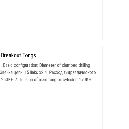
e Breakout Tongs
1.
Basic configuration
:
Diameter of clamped drilling
 Звенья цепи: 15
links x2
4. Расход гидравлического
: 250КН 7.
Tension of main tong oil cylinder
: 170КН …