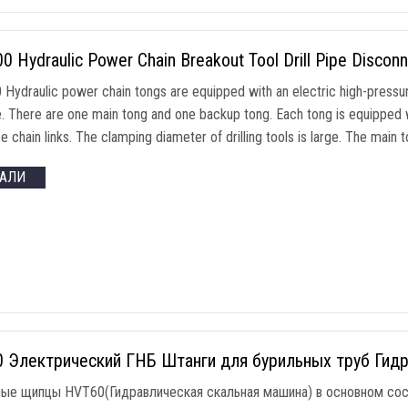
 Hydraulic Power Chain Breakout Tool Drill Pipe Disconn
Hydraulic power chain tongs are equipped with an electric high-pressure
e
.
There are one main tong and one backup tong
.
Each tong is equipped w
e chain links
.
The clamping diameter of drilling tools is large
.
The main t
ТАЛИ
 Электрический ГНБ Штанги для бурильных труб Гид
ые щипцы HVT60(Гидравлическая скальная машина) в основном сос