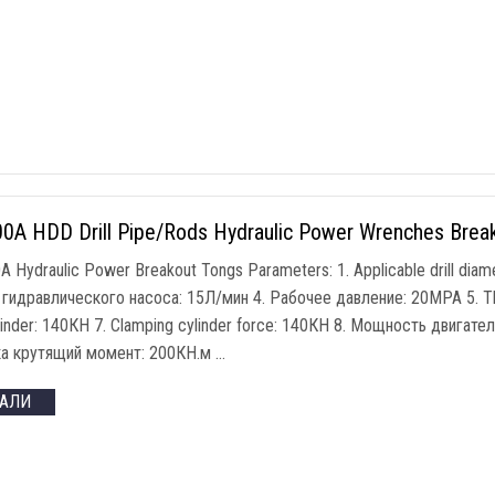
0A HDD Drill Pipe/Rods Hydraulic Power Wrenches Brea
 Hydraulic Power Breakout Tongs Parameters
: 1.
Applicable drill diam
 гидравлического насоса: 15Л/мин 4. Рабочее давление: 20MPA 5.
T
inder
: 140КН 7.
Clamping cylinder force
: 140КН 8. Мощность двигателя
а крутящий момент: 200КН.м …
ТАЛИ