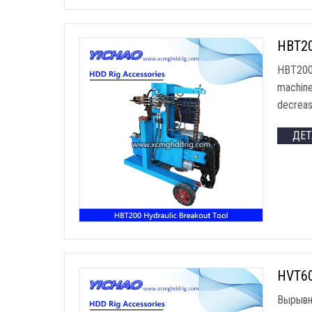
HBT200
HBT200 
machin
decreas
ДЕ
HVT60
Вырывн