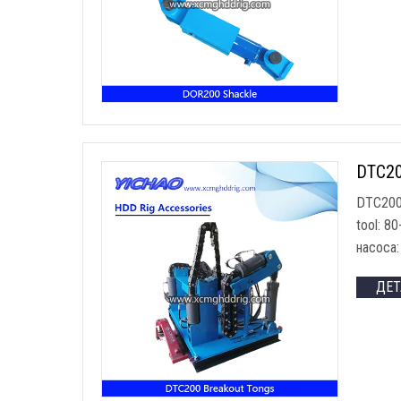
DTC200
DTC200 
tool
: 8
насоса:
ДЕ