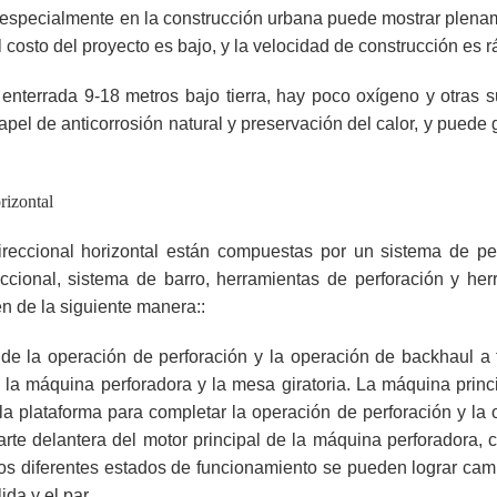
, especialmente en la construcción urbana puede mostrar plena
 costo del proyecto es bajo, y la velocidad de construcción es r
á enterrada 9-18 metros bajo tierra, hay poco oxígeno y otras 
pel de anticorrosión natural y preservación del calor, y puede 
rizontal
ireccional horizontal están compuestas por un sistema de per
eccional, sistema de barro, herramientas de perforación y her
en de la siguiente manera::
l de la operación de perforación y la operación de backhaul a
la máquina perforadora y la mesa giratoria. La máquina princi
la plataforma para completar la operación de perforación y la
arte delantera del motor principal de la máquina perforadora,
e los diferentes estados de funcionamiento se pueden lograr ca
ida y el par.