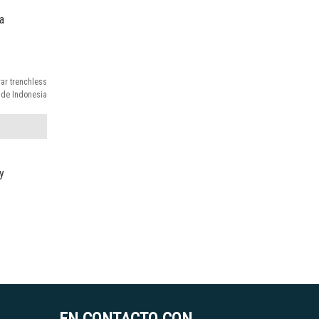
a
rar trenchless
de Indonesia
y