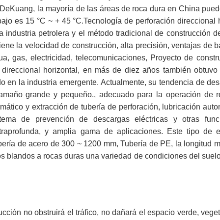
os DeKuang, la mayoría de las áreas de roca dura en China pue
ajo es 15 °C ~ + 45 °C.Tecnología de perforación direccional 
a industria petrolera y el método tradicional de construcción d
ene la velocidad de construcción, alta precisión, ventajas de b
ua, gas, electricidad, telecomunicaciones, Proyecto de constr
direccional horizontal, en más de diez años también obtuvo 
ado en la industria emergente. Actualmente, su tendencia de des
e tamaño grande y pequeño., adecuado para la operación de r
mático y extracción de tubería de perforación, lubricación aut
stema de prevención de descargas eléctricas y otras fun
ltraprofunda, y amplia gama de aplicaciones. Este tipo de 
bería de acero de 300 ~ 1200 mm, Tubería de PE, la longitud 
s blandos a rocas duras una variedad de condiciones del suelo
ucción no obstruirá el tráfico, no dañará el espacio verde, vege