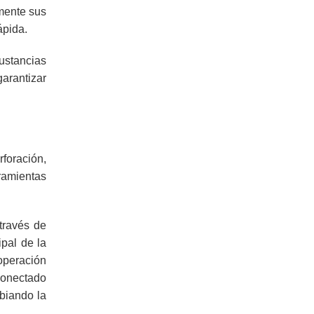
mente sus
ápida.
sustancias
garantizar
foración,
ramientas
 través de
pal de la
 operación
 conectado
mbiando la