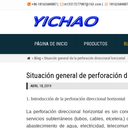
+86-18162684887
|
m13517277987@163.com
|
18162684887



PÁGINA DE INICIO
PRODUCTOS
B
»
Blog
» Situación general de la perforación direccional horizontal

Situación general de perforación d
ABRIL 18, 2019
1.
Introducción de la perforación direccional horizontal
La perforación direccional horizontal es sin co
servicios subterráneos (tubos, cables, etcetera.
abastecimiento de agua, electricidad, telecomun