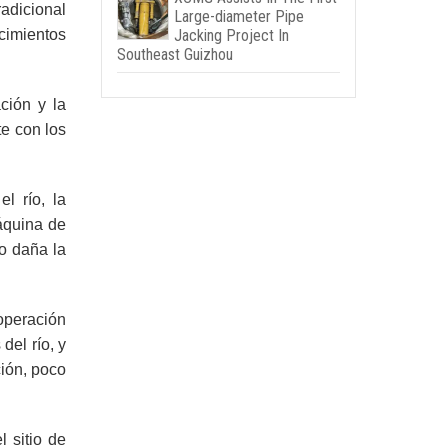
radicional
Large-diameter Pipe
 cimientos
Jacking Project In
Southeast Guizhou
ción y la
te con los
l río, la
áquina de
no daña la
operación
del río, y
ción, poco
l sitio de