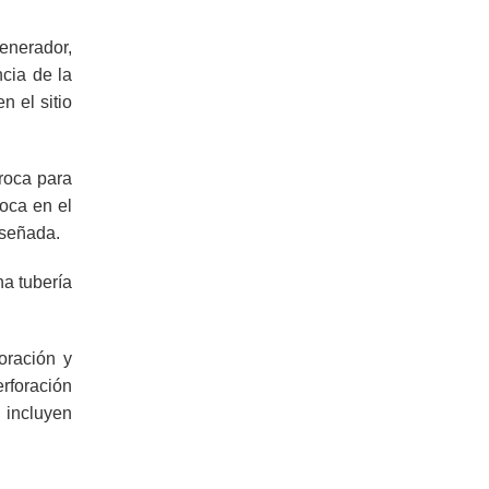
generador,
ncia de la
n el sitio
broca para
roca en el
iseñada.
na tubería
oración y
rforación
 incluyen