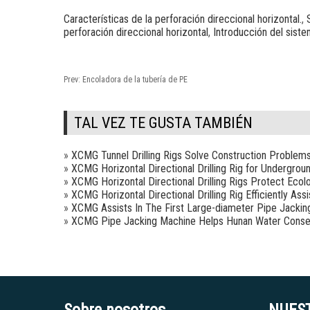
Características de la perforación direccional horizontal.
,
perforación direccional horizontal
,
Introducción del siste
Prev:
Encoladora de la tubería de PE
TAL VEZ TE GUSTA TAMBIÉN
»
XCMG Tunnel Drilling Rigs Solve Construction Problem
»
XCMG Horizontal Directional Drilling Rig for Undergrou
»
XCMG Horizontal Directional Drilling Rigs Protect Ecol
»
XCMG Horizontal Directional Drilling Rig Efficiently As
»
XCMG Assists In The First Large-diameter Pipe Jackin
»
XCMG Pipe Jacking Machine Helps Hunan Water Conse