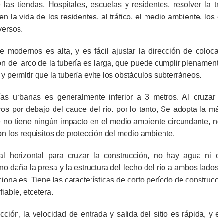
las tiendas, Hospitales, escuelas y residentes, resolver la t
n la vida de los residentes, al tráfico, el medio ambiente, los
versos.
e modernos es alta, y es fácil ajustar la dirección de coloca
ión del arco de la tubería es larga, que puede cumplir plenamen
 y permitir que la tubería evite los obstáculos subterráneos.
as urbanas es generalmente inferior a 3 metros. Al cruzar e
os por debajo del cauce del río. por lo tanto, Se adopta la m
ue no tiene ningún impacto en el medio ambiente circundante, 
on los requisitos de protección del medio ambiente.
al horizontal para cruzar la construcción, no hay agua ni 
o daña la presa y la estructura del lecho del río a ambos lados 
cionales. Tiene las características de corto período de construc
fiable, etcetera.
ón, la velocidad de entrada y salida del sitio es rápida, y e