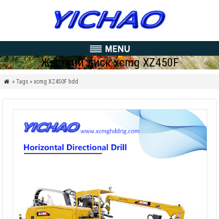
Жесткий диск xcmg XZ450F
» Tags » xcmg XZ450F hdd
