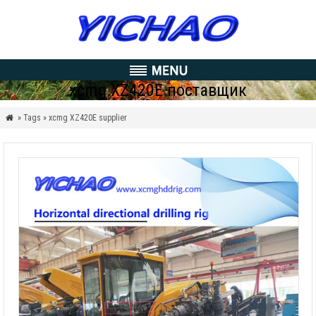
xcmg XZ420E поставщик
» Tags » xcmg XZ420E supplier
