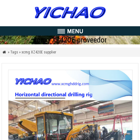
xcmg XZ420E proveedor
» Tags » xcmg XZ420E supplier
