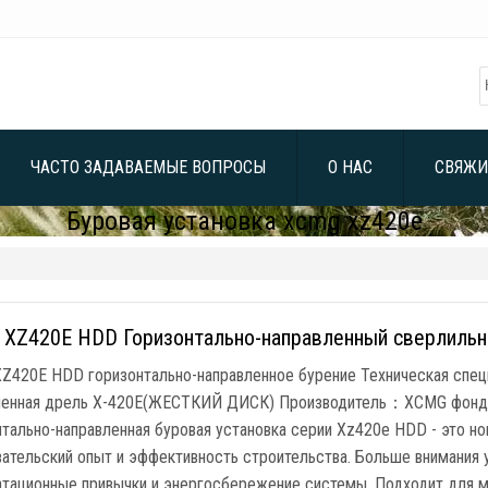
ЧАСТО ЗАДАВАЕМЫЕ ВОПРОСЫ
О НАС
СВЯЖИ
Буровая установка xcmg xz420e
XZ420E HDD Горизонтально-направленный сверлильн
Z420E HDD горизонтально-направленное бурение Техническая спе
ленная дрель X-420E(ЖЕСТКИЙ ДИСК) Производитель：XCMG фонд ст
нтально-направленная буровая установка серии Xz420e HDD - это н
вательский опыт и эффективность строительства. Больше внимания 
атационные привычки и энергосбережение системы. Подходит для 