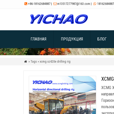
+86-18162684887
|
m13517277987@163.com
|
18162684887



ГЛАВНАЯ
ПРОДУКЦИЯ
БЛОГ
» Tags » xcmg xz420e drilling rig

XCMG 
XCMG X
направ
Горизо
пользо
эксплу