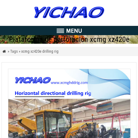
Plataforma de perforación xcmg xz420e
» Tags » xcmg xz420e drilling rig
