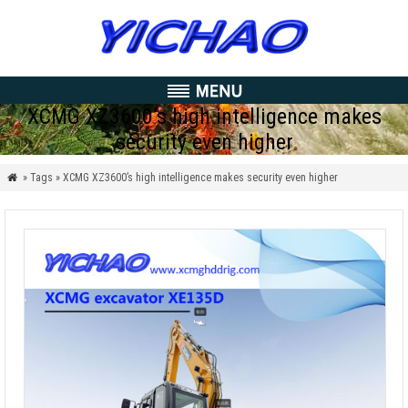
XCMG XZ3600’s high intelligence makes
security even higher
» Tags » XCMG XZ3600’s high intelligence makes security even higher
