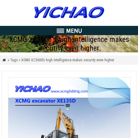
XCMG XZ3600’s high intelligence makes
security even higher
» Tags » XCMG XZ3600’s high intelligence makes security even higher
