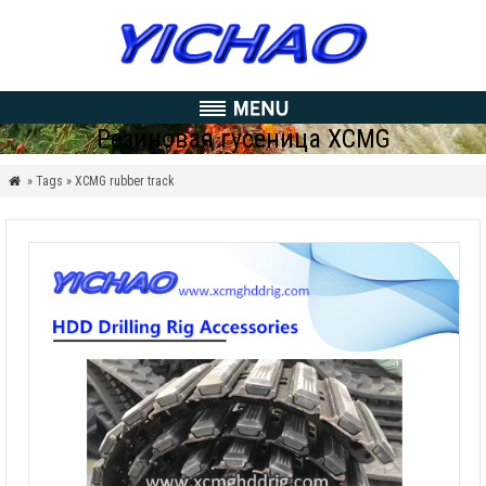
Резиновая гусеница XCMG
» Tags » XCMG rubber track
