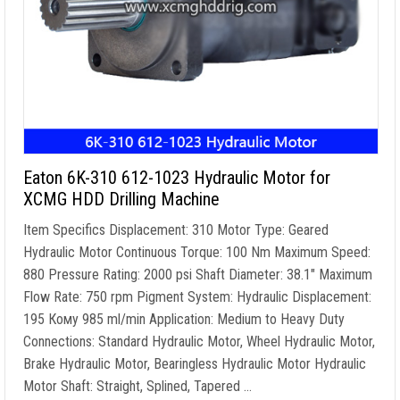
Eaton 6K-310
612-1023
Hydraulic Motor for
XCMG HDD Drilling Machine
Item Specifics Displacement
: 310
Motor Type
:
Geared
Hydraulic Motor Continuous Torque
: 100
Nm Maximum Speed
:
880
Pressure Rating
: 2000
psi Shaft Diameter
: 38.1″
Maximum
Flow Rate
: 750
rpm Pigment System
:
Hydraulic Displacement
:
195 Кому 985
ml/min Application
:
Medium to Heavy Duty
Connections
:
Standard Hydraulic Motor
,
Wheel Hydraulic Motor
,
Brake Hydraulic Motor
,
Bearingless Hydraulic Motor Hydraulic
Motor Shaft
:
Straight
,
Splined
,
Tapered
…