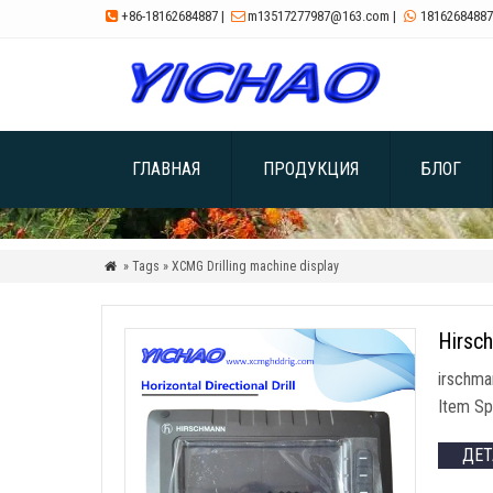
+86-18162684887
|
m13517277987@163.com
|
18162684887



ГЛАВНАЯ
ПРОДУКЦИЯ
БЛОГ
» Tags » XCMG Drilling machine display

Hirsc
irschma
Item Sp
ДЕ