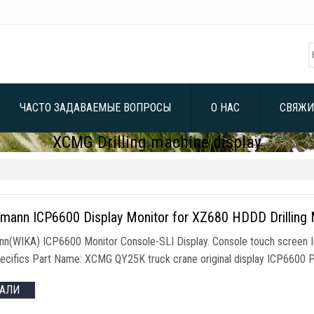
ЧАСТО ЗАДАВАЕМЫЕ ВОПРОСЫ
О НАС
СВЯЖИ
XCMG Drilling machine display
hmann ICP6600 Display Monitor for XZ680 HDDD Drilling
nn
(
WIKA
)
ICP6600 Monitor Console-SLI Display
.
Console touch screen 
ecifics Part Name
:
XCMG QY25K truck crane original display ICP6600 
ТАЛИ