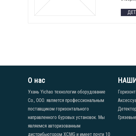
ДЕ
О нас
НАШИ
Ухань Yichao технологии оборудование
Горизонт
Co., ООО. является профессиональным
Аксессуа
поставщиком горизонтального
Детекто
направленного буровых установок. Мы
Грязевые
являемся авторизованным
дистрибьютором XCMG и имеет почти 10