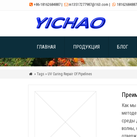
+86-18162684887
|
m13517277987@163.com
|
18162684887



ГЛАВНАЯ
ПРОДУКЦИЯ
БЛОГ
» Tags » UV Curing Repair Of Pipelines

Преим
Как мы
методе
среды 
волны,
отверж