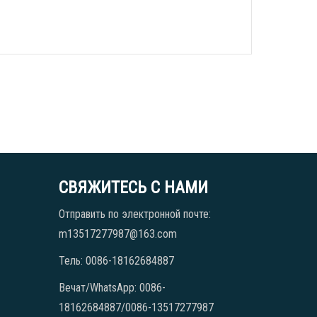
СВЯЖИТЕСЬ С НАМИ
Отправить по электронной почте:
m13517277987@163.com
Тель: 0086-18162684887
Вечат/WhatsApp: 0086-
18162684887/0086-13517277987