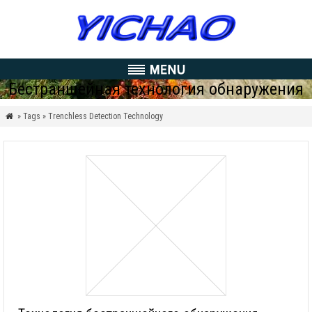
Бестраншейная технология обнаружения
» Tags » Trenchless Detection Technology
