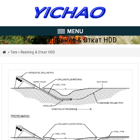
Рассверливание & Откат HDD
» Теги » Reaming & Откат HDD
