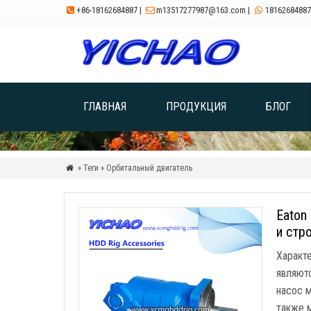
+86-18162684887
|
m13517277987@163.com
|
18162684887



ГЛАВНАЯ
ПРОДУКЦИЯ
БЛОГ
» Теги » Орбитальный двигатель

Eaton
и стр
Характе
являют
насос м
также м