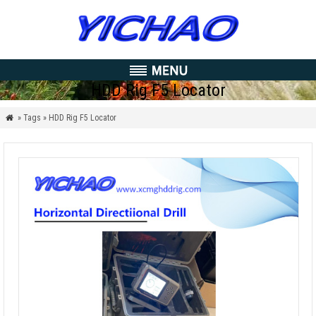
HDD Rig F5 Locator
» Tags » HDD Rig F5 Locator
