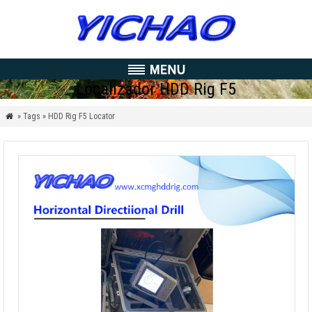
Localizador HDD Rig F5
» Tags » HDD Rig F5 Locator
