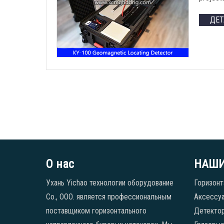
ДЕ
О нас
НАШИ
Ухань Yichao технологии оборудование
Горизонт
Co., ООО. является профессиональным
Аксессуа
поставщиком горизонтального
Детекто