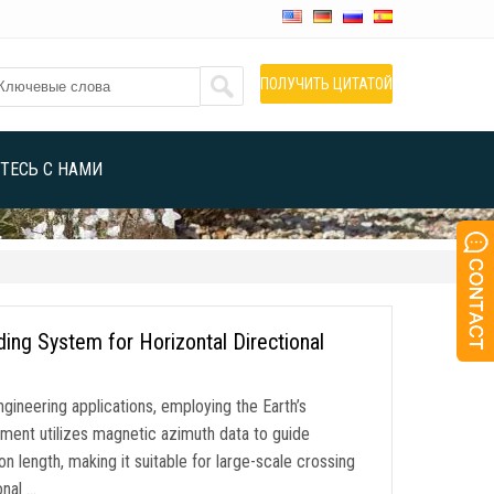
ПОЛУЧИТЬ ЦИТАТОЙ
ТЕСЬ С НАМИ
ng System for Horizontal Directional
gineering applications
,
employing the Earth’s
ment utilizes magnetic azimuth data to guide
on length
,
making it suitable for large-scale crossing
onal
…