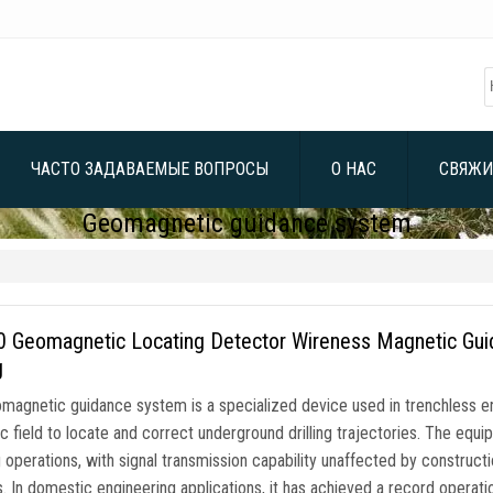
ЧАСТО ЗАДАВАЕМЫЕ ВОПРОСЫ
О НАС
СВЯЖИ
Geomagnetic guidance system
 Geomagnetic Locating Detector Wireness Magnetic Guidi
g
magnetic guidance system is a specialized device used in trenchless en
 field to locate and correct underground drilling trajectories
.
The equip
g operations
,
with signal transmission capability unaffected by constructi
s
.
In domestic engineering applications
,
it has achieved a record operati