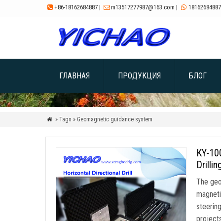
+86-18162684887
|
m13517277987@163.com
|
18162684887



ГЛАВНАЯ
ПРОДУКЦИЯ
БЛОГ
» Tags » Geomagnetic guidance system

KY-100
Drillin
The geo
magnetic
steerin
project