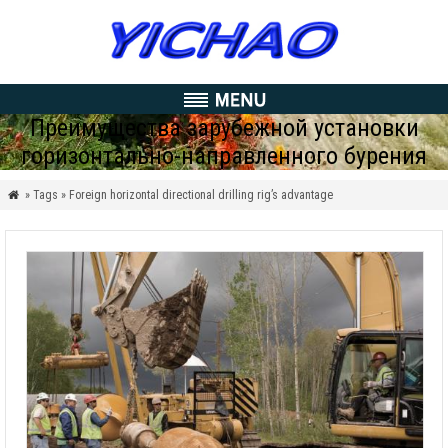
Преимущества зарубежной установки
горизонтально-направленного бурения
» Tags » Foreign horizontal directional drilling rig’s advantage
