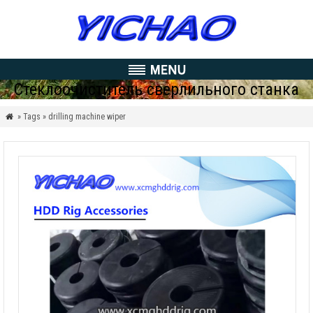
Стеклоочиститель сверлильного станка
» Tags » drilling machine wiper
