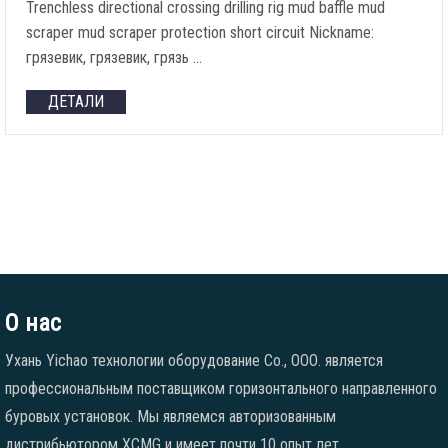
Trenchless directional crossing drilling rig mud baffle mud
scraper mud scraper protection short circuit Nickname
:
грязевик, грязевик, грязь …
ДЕТАЛИ
О нас
Ухань Yichao технологии оборудование Co., ООО. является
профессиональным поставщиком горизонтального направленного
буровых установок. Мы являемся авторизованным
дистрибьютором XCMG и имеет почти 10 опыт лет