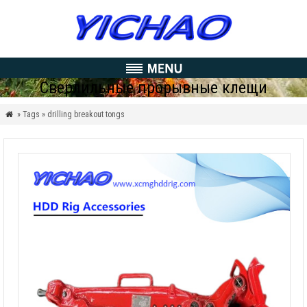
Сверлильные прорывные клещи
» Tags » drilling breakout tongs
