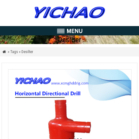
Desilter
» Tags » Desilter
