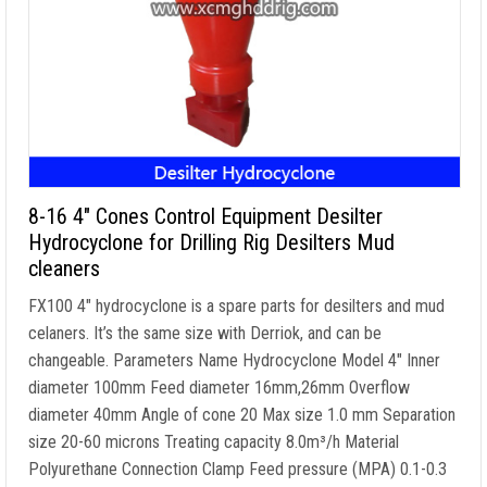
8-16 4″
Cones Control Equipment Desilter
Hydrocyclone for Drilling Rig Desilters Mud
cleaners
FX100 4
″
hydrocyclone is a spare parts for desilters and mud
celaners
.
It’s the same size with Derriok
,
and can be
changeable
.
Parameters Name Hydrocyclone Model 4
″
Inner
diameter 100mm Feed diameter 16mm
,26
mm Overflow
diameter 40mm Angle of cone
20
Max size
1.0
mm Separation
size
20-60
microns Treating capacity 8.0m³/h Material
Polyurethane Connection Clamp Feed pressure
(MPA) 0.1-0.3