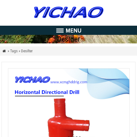
Desilter
» Tags » Desilter
