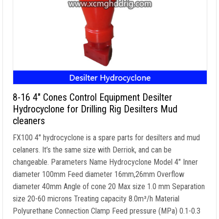
8-16 4″
Cones Control Equipment Desilter
Hydrocyclone for Drilling Rig Desilters Mud
cleaners
FX100 4
″
hydrocyclone is a spare parts for desilters and mud
celaners
.
It’s the same size with Derriok
,
and can be
changeable
.
Parameters Name Hydrocyclone Model 4
″
Inner
diameter 100mm Feed diameter 16mm
,26
mm Overflow
diameter 40mm Angle of cone
20
Max size
1.0
mm Separation
size
20-60
microns Treating capacity 8.0m³/h Material
Polyurethane Connection Clamp Feed pressure
(MPa) 0.1-0.3