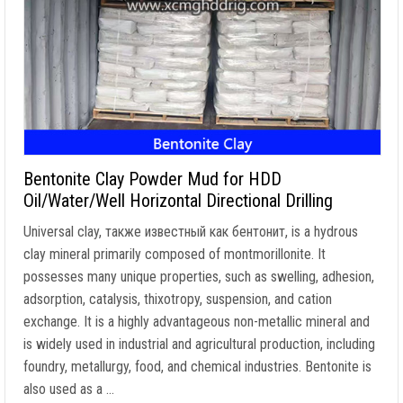
Bentonite Clay Powder Mud for HDD
Oil/Water/Well Horizontal Directional Drilling
Universal clay
, также известный как бентонит,
is a hydrous
clay mineral primarily composed of montmorillonite
.
It
possesses many unique properties
,
such as swelling
,
adhesion
,
adsorption
,
catalysis
,
thixotropy
,
suspension
,
and cation
exchange
.
It is a highly advantageous non-metallic mineral and
is widely used in industrial and agricultural production
,
including
foundry
,
metallurgy
,
food
,
and chemical industries
.
Bentonite is
also used as a
…