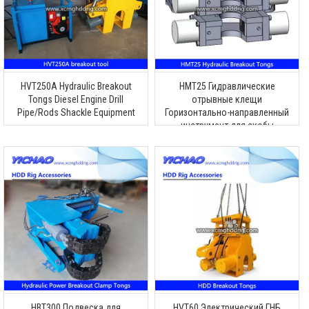
HVT250A Hydraulic Breakout
HMT25 Гидравлические
Tongs Diesel Engine Drill
отрывные клещи
Pipe/Rods Shackle Equipment
Горизонтально-направленный
инструмент для скобы
бурильных труб
HBT300 Подвеска для
HVT60 Электрический ГНБ