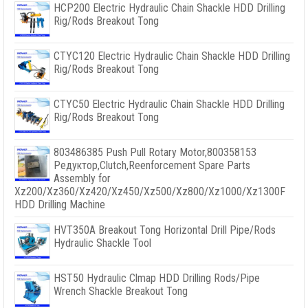
HCP200 Electric Hydraulic Chain Shackle HDD Drilling
Rig/Rods Breakout Tong
CTYC120 Electric Hydraulic Chain Shackle HDD Drilling
Rig/Rods Breakout Tong
CTYC50 Electric Hydraulic Chain Shackle HDD Drilling
Rig/Rods Breakout Tong
803486385
Push Pull Rotary Motor
,800358153
Редуктор,
Clutch
,
Reenforcement Spare Parts
Assembly for
Xz200/Xz360/Xz420/Xz450/Xz500/Xz800/Xz1000/Xz1300F
HDD Drilling Machine
HVT350A Breakout Tong Horizontal Drill Pipe/Rods
Hydraulic Shackle Tool
HST50 Hydraulic Clmap HDD Drilling Rods/Pipe
Wrench Shackle Breakout Tong