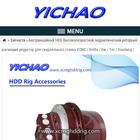
»
Запчасти
» Бестраншейный HDD Высокоскоростной гидравлический роторный

шагающий редуктор для сверлильного станка XCMG / Drillto / Dw / Txs / Goodeng /
Dilong / Vermeer / Zoomlion / Terra / Ditch Witch / Toro / Huayuan