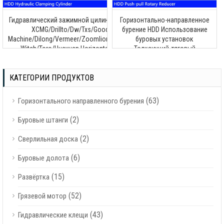
Гидравлический зажимной цилиндр HDD для
Горизонтально-направленное
XCMG/Drillto/Dw/Txs/Goodeng
бурение HDD Использование
Machine/Dilong/Vermeer/Zoomlion/Terra/Ditch
буровых установок
Witch/Toro/Huayuan Horizontal Drilling
Толкающий-тяговый
Machine
поворотный редуктор
КАТЕГОРИИ ПРОДУКТОВ
(63)
Горизонтального направленного бурения
(2)
Буровые штанги
(2)
Сверлильная доска
(6)
Буровые долота
(15)
Развёртка
(52)
Грязевой мотор
(43)
Гидравлические клещи