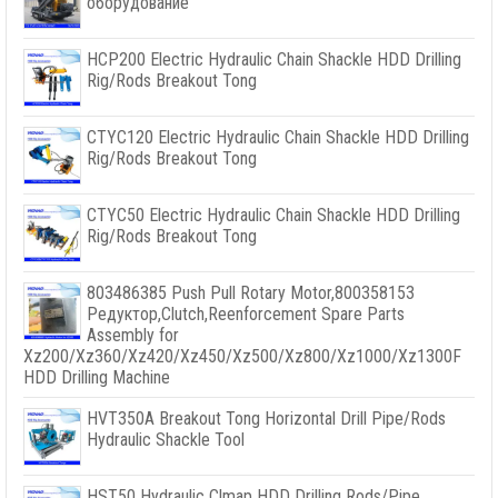
оборудование
HCP200 Electric Hydraulic Chain Shackle HDD Drilling
Rig/Rods Breakout Tong
CTYC120 Electric Hydraulic Chain Shackle HDD Drilling
Rig/Rods Breakout Tong
CTYC50 Electric Hydraulic Chain Shackle HDD Drilling
Rig/Rods Breakout Tong
803486385
Push Pull Rotary Motor
,800358153
Редуктор,
Clutch
,
Reenforcement Spare Parts
Assembly for
Xz200/Xz360/Xz420/Xz450/Xz500/Xz800/Xz1000/Xz1300F
HDD Drilling Machine
HVT350A Breakout Tong Horizontal Drill Pipe/Rods
Hydraulic Shackle Tool
HST50 Hydraulic Clmap HDD Drilling Rods/Pipe