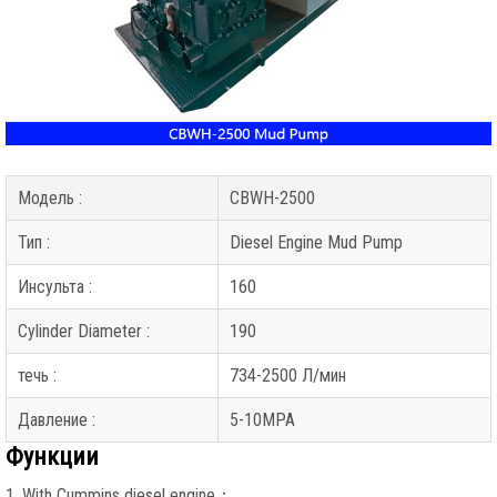
Модель :
CBWH-2500
Тип :
Diesel Engine Mud Pump
Инсульта :
160
Cylinder Diameter
:
190
течь :
734-2500 Л/мин
Давление :
5-10MPA
Функции
1.
With Cummins diesel engine
；