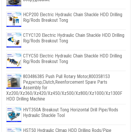
HCP200 Electric Hydraulic Chain Shackle HDD Drilling
Rig/Rods Breakout Tong
CTYC120 Electric Hydraulic Chain Shackle HDD Drilling
Rig/Rods Breakout Tong
CTYC50 Electric Hydraulic Chain Shackle HDD Drilling
Rig/Rods Breakout Tong
803486385
Push Pull Rotary Motor
,800358153
Редуктор,
Clutch
,
Reenforcement Spare Parts
Assembly for
Xz200/Xz360/Xz420/Xz450/Xz500/Xz800/Xz1000/Xz1300F
HDD Drilling Machine
HVT350A Breakout Tong Horizontal Drill Pipe/Rods
Hydraulic Shackle Tool
HST50 Hydraulic Clmap HDD Drilling Rods/Pipe