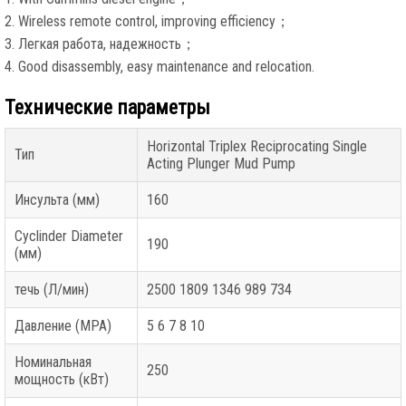
2.
Wireless remote control
,
improving efficiency
；
3. Легкая работа, надежность；
4.
Good disassembly
,
easy maintenance and relocation
.
Технические параметры
Horizontal Triplex Reciprocating Single
Тип
Acting Plunger Mud Pump
Инсульта (мм)
160
Cyclinder Diameter
190
(мм)
течь (Л/мин)
2500 1809 1346 989 734
Давление (MPA)
5 6 7 8 10
Номинальная
250
мощность (кВт)