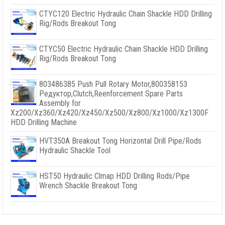
CTYC120 Electric Hydraulic Chain Shackle HDD Drilling
Rig/Rods Breakout Tong
CTYC50 Electric Hydraulic Chain Shackle HDD Drilling
Rig/Rods Breakout Tong
803486385
Push Pull Rotary Motor
,800358153
Редуктор,
Clutch
,
Reenforcement Spare Parts
Assembly for
Xz200/Xz360/Xz420/Xz450/Xz500/Xz800/Xz1000/Xz1300F
HDD Drilling Machine
HVT350A Breakout Tong Horizontal Drill Pipe/Rods
Hydraulic Shackle Tool
HST50 Hydraulic Clmap HDD Drilling Rods/Pipe
Wrench Shackle Breakout Tong