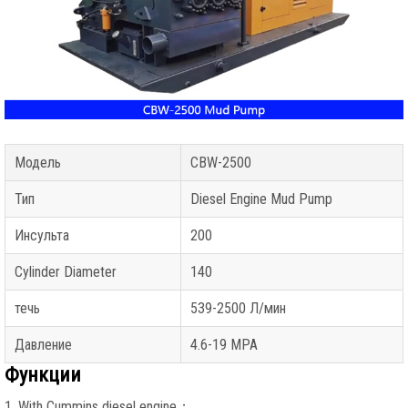
Модель
CBW-2500
Тип
Diesel Engine Mud Pump
Инсульта
200
Cylinder Diameter
140
течь
539-2500 Л/мин
Давление
4.6-19 MPA
Функции
1.
With Cummins diesel engine
；