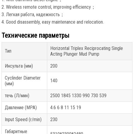
2.
Wireless remote control
,
improving efficiency
；
3. Легкая работа, надежность；
4.
Good disassembly
,
easy maintenance and relocation
.
Технические параметры
Horizontal Triplex Reciprocating Single
Тип
Acting Plunger Mud Pump
Инсульта (мм)
200
Cyclinder Diameter
140
(мм)
течь (Л/мин)
2500 1845 1330 990 730 539
Давление (MPA)
4.6 6 8 11 15 19
Input Speed
(r/min)
230
Габаритные