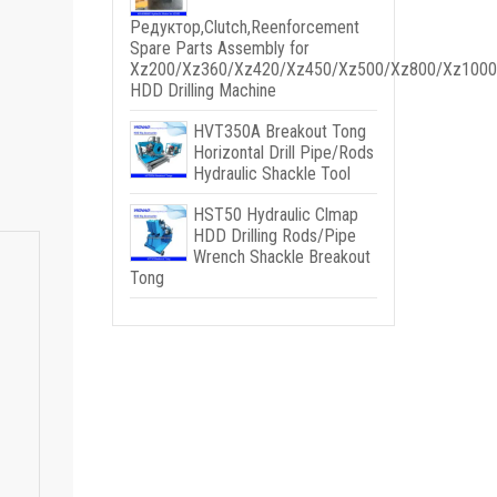
Редуктор,
Clutch
,
Reenforcement
Spare Parts Assembly for
Xz200/Xz360/Xz420/Xz450/Xz500/Xz800/Xz1000
HDD Drilling Machine
HVT350A Breakout Tong
Horizontal Drill Pipe/Rods
Hydraulic Shackle Tool
HST50 Hydraulic Clmap
HDD Drilling Rods/Pipe
Wrench Shackle Breakout
Tong