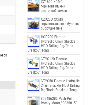
XZ1600 XCMG
горизонтальный
расточной земли
XZ320D XCMG
горизонтального бурения
оборудование
HCP200 Electric
Hydraulic Chain Shackle
HDD Drilling Rig/Rods
Breakout Tong
овой
CTYC120 Electric
Hydraulic Chain Shackle
HDD Drilling Rig/Rods
Breakout Tong
CTYC50 Electric Hydraulic
Chain Shackle HDD Drilling
Rig/Rods Breakout Tong
803486385
Push Pull
Rotary Motor
,800358153