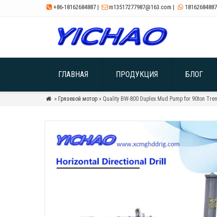
+86-18162684887
|
m13517277987@163.com
|
18162684887



ГЛАВНАЯ
ПРОДУКЦИЯ
БЛОГ
»
Грязевой мотор
» Quality BW-800 Duplex Mud Pump for 90ton Tren
