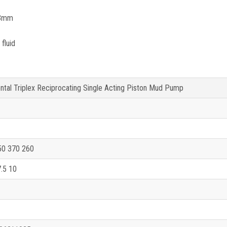
 3mm
 fluid
ntal Triplex Reciprocating Single Acting Piston Mud Pump
50 370 260
7.5 10