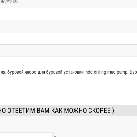
962*1025
еля
,
буровой насос для буровой установки
,
hdd drilling mud pump
,
Бур
О ОТВЕТИМ ВАМ КАК МОЖНО СКОРЕЕ )