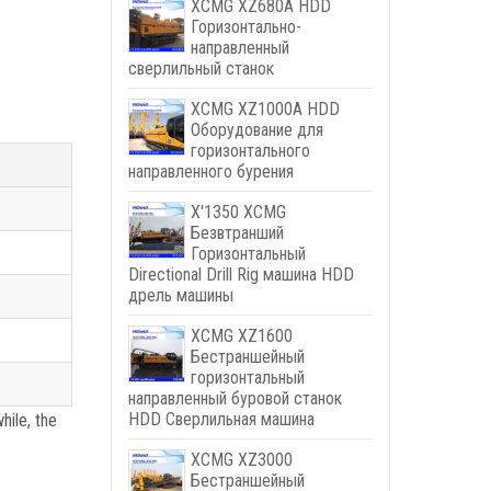
XCMG XZ680A HDD
Горизонтально-
направленный
сверлильный станок
XCMG XZ1000A HDD
Оборудование для
горизонтального
направленного бурения
X'1350 XCMG
Безвтранший
Горизонтальный
Directional Drill Rig машина HDD
дрель машины
XCMG XZ1600
Бестраншейный
горизонтальный
направленный буровой станок
HDD Сверлильная машина
hile
,
the
XCMG XZ3000
Бестраншейный