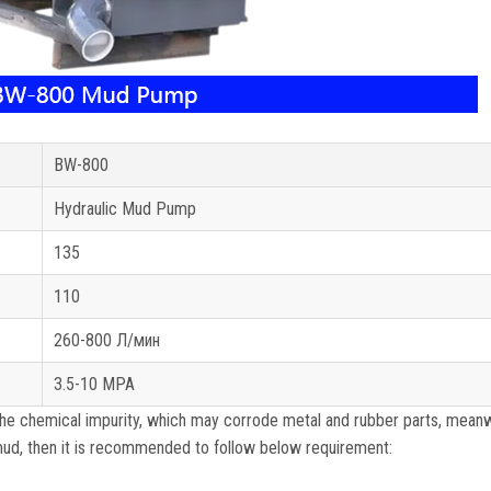
BW-800
Hydraulic Mud Pump
135
110
260-800 Л/мин
3.5-10 MPA
the chemical impurity
,
which may corrode metal and rubber parts
,
meanw
 mud
,
then it is recommended to follow below requirement
: