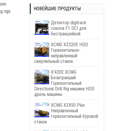
sion
НОВЕЙШИЕ ПРОДУКТЫ
ng rigs
Детектор digitrack
сокола F1 DCI для
бестраншейной
XCMG XZ320E HDD
Горизонтально-
направленный
сверлильный станок
X'420E XCMG
Безвтранший
Горизонтальный
Directional Drill Rig машина HDD
дрель машины
XCMG XZ450 Plus
Направленный
горизонтальный буровой
станок