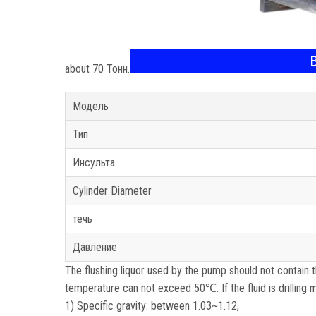
about
70 Тонн.
Модель
Тип
Инсульта
Cylinder Diameter
течь
Давление
The flushing liquor used by the pump should not contain 
temperature can not exceed 50℃
.
If the fluid is drilling
1)
Specific gravity
:
between 1.03~1.12
,