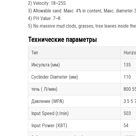
2)
Velocity
: 18
~25S
3)
Allowable sand
: Макс. 4%
in content
, Макс.
diameter
4)
PH Value
: 7
~8
5)
No massive mud clods
,
grasses
,
tree leaves inside the
Технические параметры
Тип
Horizo
Инсульта (мм)
135
Cyclinder Diameter
(мм)
110
течь ( Л/мин)
800 5
Давление (MPA)
3.5 5 
Input Speed
(r/min)
503
Input Power
(КВТ)
54