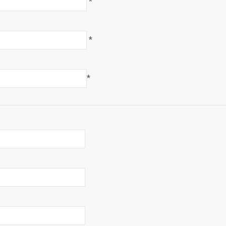
*
*
*