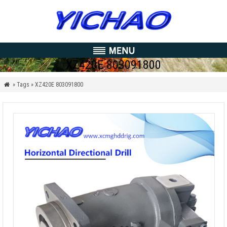
XZ420E 803091800
» Tags » XZ420E
803091800
