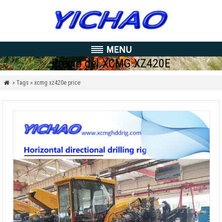
Precio del XCMG XZ420E
» Tags » xcmg xz420e price
