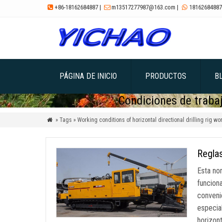
+86-18162684887
|
m13517277987@163.com
|
18162684887



PÁGINA DE INICIO
PRODUCTOS
B
Condiciones de trabaj
» Tags » Working conditions of horizontal directional drilling rig wo

Reglas
Esta no
funcion
conveni
especia
horizon