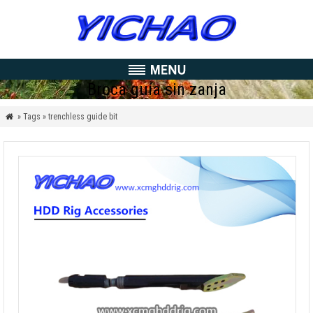
Broca guía sin zanja
» Tags » trenchless guide bit
