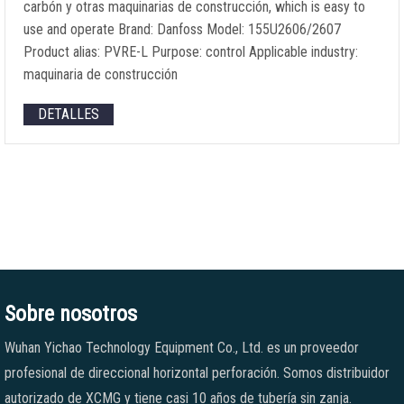
carbón y otras maquinarias de construcción,
which is easy to
use and operate Brand
:
Danfoss Model
: 155
U2606/2607
Product alias
:
PVRE-L Purpose
:
control Applicable industry
:
maquinaria de construcción
DETALLES
Sobre nosotros
Wuhan Yichao Technology Equipment Co., Ltd. es un proveedor
profesional de direccional horizontal perforación. Somos distribuidor
autorizado de XCMG y tiene casi 10 años de tubería sin zanja.