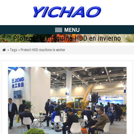
Proteger la máquina HDD en invierno
» Tags » Protect HDD machine in winter
