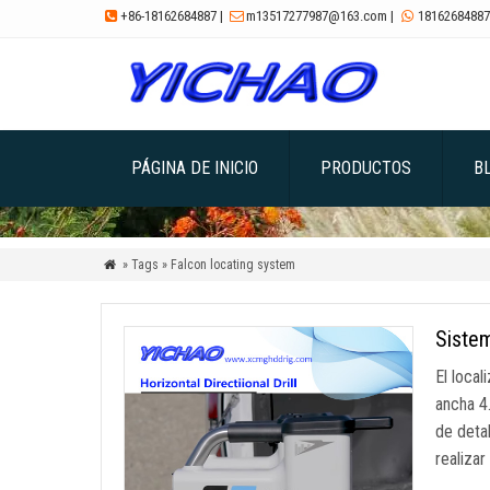
+86-18162684887
|
m13517277987@163.com
|
18162684887



PÁGINA DE INICIO
PRODUCTOS
B
» Tags » Falcon locating system

Sistem
El loca
ancha 4
de deta
realiza