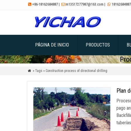
+86-18162684887
|
m13517277987@163.com
|
18162684887



PÁGINA DE INICIO
PRODUCTOS
B
Pro
» Tags » Construction process of directional drilling

Plan d
Proceso
pago an
Backfil
tuberías