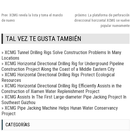
Prev:
XCMG revela la lista y toma el mando
próximo:
La plataforma de perforación
de nuevo
direccional horizontal XCMG se vuelve
popular nuevamente
TAL VEZ TE GUSTA TAMBIÉN
»
XCMG Tunnel Drilling Rigs Solve Construction Problems In Many
Locations
»
XCMG Horizontal Directional Drilling Rig for Underground Pipeline
Construction Project Along the Coast of a Middle Eastern City
»
XCMG Horizontal Directional Drilling Rigs Protect Ecological
Resources
»
XCMG Horizontal Directional Drilling Rig Efficiently Assists in the
Construction of Xiamen Water Replenishment Project
»
XCMG Assists In The First Large-diameter Pipe Jacking Project In
Southeast Guizhou
»
XCMG Pipe Jacking Machine Helps Hunan Water Conservancy
Project
CATEGORÍAS