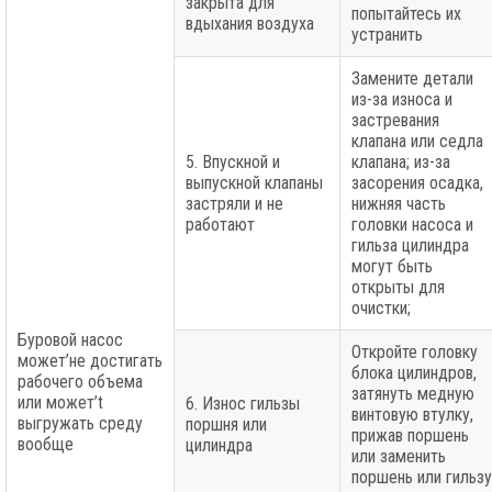
закрыта для
попытайтесь их
вдыхания воздуха
устранить
Замените детали
из-за износа и
застревания
клапана или седла
5. Впускной и
клапана; из-за
выпускной клапаны
засорения осадка,
застряли и не
нижняя часть
работают
головки насоса и
гильза цилиндра
могут быть
открыты для
очистки;
Буровой насос
Откройте головку
может’не достигать
блока цилиндров,
рабочего объема
затянуть медную
или может’t
6. Износ гильзы
винтовую втулку,
выгружать среду
поршня или
прижав поршень
вообще
цилиндра
или заменить
поршень или гильзу