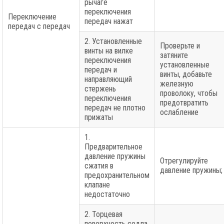
рычаге
переключения
Переключение
передач нажат
передач с передач
2. Установленные
Проверьте и
винты на вилке
затяните
переключения
установленные
передач и
винты, добавьте
направляющий
железную
стержень
проволоку, чтобы
переключения
предотвратить
передач не плотно
ослабление
прижаты
1.
Предварительное
давление пружины
Отрегулируйте
сжатия в
давление пружины;
предохранительном
клапане
недостаточно
2. Торцевая
поверхность седла