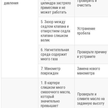
Проверить и
давления
цилиндра застряло
очистить
примесями и не
может работать
5. Зазор между
седлом клапана и
Устранение
отверстием седла
пробела
клапана слишком
велик
6. Нагнетательная
Проверьте причину
среда содержит
и устраните
много газа
7. Манометр
Замена нового
поврежден
манометра
1. В картере
слишком много
смазочного масла,
Проверьте и
который
сливите масло на
значительно
заданную высоту
превышает