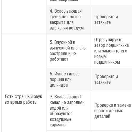
4. Всасывающая
труба не плотно
Проверьте и
закрыта для
затяните
вдыхания воздуха
Отрегулируйте
5. Впускной и
зазор подшипника
выпускной клапаны
или замените его
застряли и не
новым
работают
подшипником
6. Износ гильзы
Проверьте и
поршня или
затяните
цилиндра
Есть странный звук
7. Всасывающий
во время работы
канал не заполнен
Проверка и замена
водой или
поврежденных
образуются
деталей
воздушные
карманы