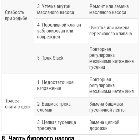
3. Утечка внутри
Ремонт или замена
Слабость
масляного насоса
масляного насоса
при ходьбе
4. Переливной клапан
Очистка или замена
заблокирован или
переливного клапана
поврежден
Повторная
регулировка
5. Трек Slack
механизма натяжения
гусениц
Повторная
1. Недостаточное
регулировка
напряжение
механизма натяжения
Трасса
2. Башмак трека
Замена башмака
снята с цепи
сломан
гусеничной ленты
3. Цепная гусеница
Замена цепной
треснула
дорожки
8. Часть бурового насоса