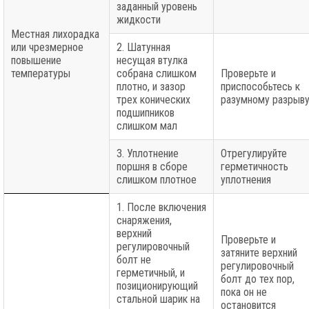
заданный уровень
жидкости
Местная лихорадка
или чрезмерное
2. Шатунная
повышение
несущая втулка
температуры
собрана слишком
Проверьте и
плотно, и зазор
приспособьтесь к
трех конических
разумному разрыв
подшипников
слишком мал
3. Уплотнение
Отрегулируйте
поршня в сборе
герметичность
слишком плотное
уплотнения
1. После включения
снаряжения,
верхний
Проверьте и
регулировочный
затяните верхний
болт не
регулировочный
герметичный, и
болт до тех пор,
позиционирующий
пока он не
стальной шарик на
остановится