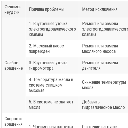
Феномен
Причина проблемы
Метод исключения
неудачи
1. Внутренняя утечка
Ремонт или замена
электрогидравлического
электрогидравлическог
клапана
клапана
2. Масляный насос
Ремонт или замена
поврежден
масляного насоса
Слабое
3. Внутренняя утечка
Ремонт или замена
вращение
гидромотора
двигателя
4. Температура масла в
Снижение температуры
системе слишком
масла
высокая
5. В системе не хватает
Добавить
масла
гидравлическое масло
Скорость
вращения
1. Чрезмерная нагрузка
Снижение нагрузки