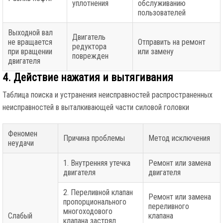
уплотнения
обслуживанию
пользователей
Выходной вал
Двигатель
не вращается
Отправить на ремонт
редуктора
при вращении
или замену
поврежден
двигателя
4. Действие нажатия и вытягивания
Таблица поиска и устранения неисправностей распространенных
неисправностей в выталкивающей части силовой головки
Феномен
Причина проблемы
Метод исключения
неудачи
1. Внутренняя утечка
Ремонт или замена
двигателя
двигателя
2. Переливной клапан
Ремонт или замена
пропорционального
переливного
многоходового
Слабый
клапана
клапана застрял