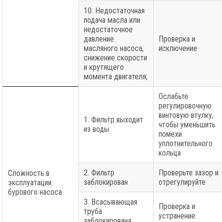
10. Недостаточная
подача масла или
недостаточное
давление
Проверка и
масляного насоса,
исключение
снижение скорости
и крутящего
момента двигателя;
Ослабьте
регулировочную
винтовую втулку,
1. Фильтр выходит
чтобы уменьшить
из воды
помехи
уплотнительного
кольца
2. Фильтр
Проверьте зазор и
Сложность в
заблокирован
отрегулируйте
эксплуатации
бурового насоса
3. Всасывающая
Проверка и
труба
устранение
заблокирована