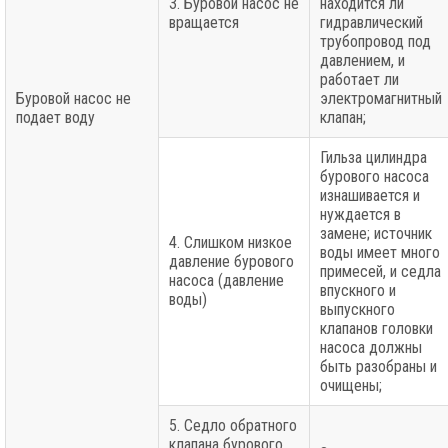
3. Буровой насос не
находится ли
вращается
гидравлический
трубопровод под
давлением, и
работает ли
Буровой насос не
электромагнитный
подает воду
клапан;
Гильза цилиндра
бурового насоса
изнашивается и
нуждается в
замене; источник
4. Слишком низкое
воды имеет много
давление бурового
примесей, и седла
насоса (давление
впускного и
воды)
выпускного
клапанов головки
насоса должны
быть разобраны и
очищены;
5. Седло обратного
клапана бурового