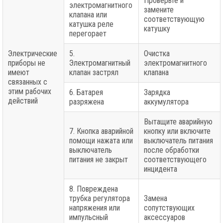
Проверьте и
электромагнитного
замените
клапана или
соответствующую
катушка реле
катушку
перегорает
Электрические
5.
Очистка
приборы не
Электромагнитный
электромагнитного
имеют
клапан застрял
клапана
связанных с
этим рабочих
6. Батарея
Зарядка
действий
разряжена
аккумулятора
Вытащите аварийную
7. Кнопка аварийной
кнопку или включите
помощи нажата или
выключатель питания
выключатель
после обработки
питания не закрыт
соответствующего
инцидента
8. Повреждена
трубка регулятора
Замена
напряжения или
сопутствующих
импульсный
аксессуаров