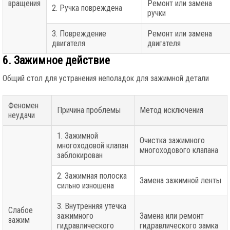
вращения
Ремонт или замена
2. Ручка повреждена
ручки
3. Повреждение
Ремонт или замена
двигателя
двигателя
6. Зажимное действие
Общий стол для устранения неполадок для зажимной детали
Феномен
Причина проблемы
Метод исключения
неудачи
1. Зажимной
Очистка зажимного
многоходовой клапан
многоходового клапана
заблокирован
2. Зажимная полоска
Замена зажимной ленты
сильно изношена
3. Внутренняя утечка
Слабое
зажимного
Замена или ремонт
зажим
гидравлического
гидравлического замка