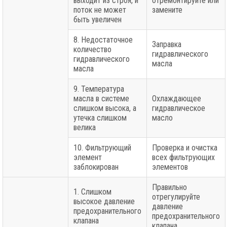
выходит из строя, и
отремонтируйте или
поток не может
замените
быть увеличен
8. Недостаточное
Заправка
количество
гидравлического
гидравлического
масла
масла
9. Температура
масла в системе
Охлаждающее
слишком высока, а
гидравлическое
утечка слишком
масло
велика
10. Фильтрующий
Проверка и очистка
элемент
всех фильтрующих
заблокирован
элементов
Правильно
1. Слишком
отрегулируйте
высокое давление
давление
предохранительного
предохранительного
клапана
клапана