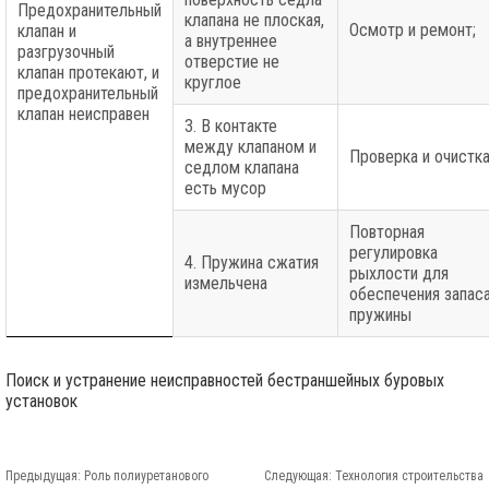
Предохранительный
клапана не плоская,
Осмотр и ремонт;
клапан и
а внутреннее
разгрузочный
отверстие не
клапан протекают, и
круглое
предохранительный
клапан неисправен
3. В контакте
между клапаном и
Проверка и очистка
седлом клапана
есть мусор
Повторная
регулировка
4. Пружина сжатия
рыхлости для
измельчена
обеспечения запас
пружины
Поиск и устранение неисправностей бестраншейных буровых
установок
Предыдущая:
Роль полиуретанового
Следующая:
Технология строительства